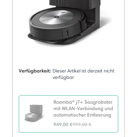
Verfügbarkeit:
Dieser Artikel ist derzeit nicht
verfügbar
Roomba® j7+ Saugroboter
mit WLAN-Verbindung und
automatischer Entleerung
Price reduced from
949,00 €
999,00 €
to
selected