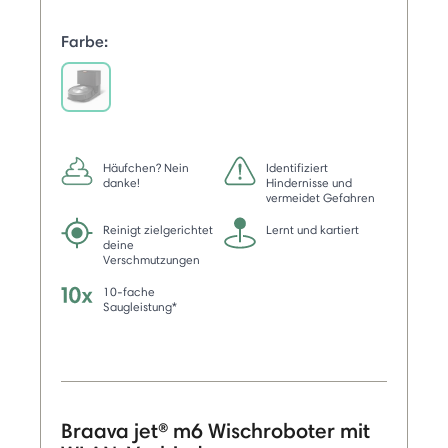
Farbe:
selected
Häufchen? Nein
Identifiziert
danke!
Hindernisse und
vermeidet Gefahren
Reinigt zielgerichtet
Lernt und kartiert
deine
Verschmutzungen
10-fache
Saugleistung*
Braava jet® m6 Wischroboter mit