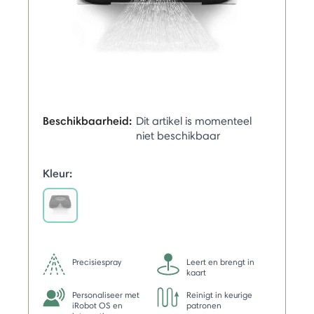
Beschikbaarheid:
Dit artikel is momenteel
niet beschikbaar
Kleur:
selected
Precisiespray
Leert en brengt in
kaart
Personaliseer met
Reinigt in keurige
iRobot OS en
patronen