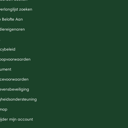
verlanglijst zoeken
 Belofte Aan
diereigenaren
A
acybeleid
oopvoorwaarden
ument
icevoorwaarden
vensbeveiliging
igheidsondersteuning
 map
ijder mijn account