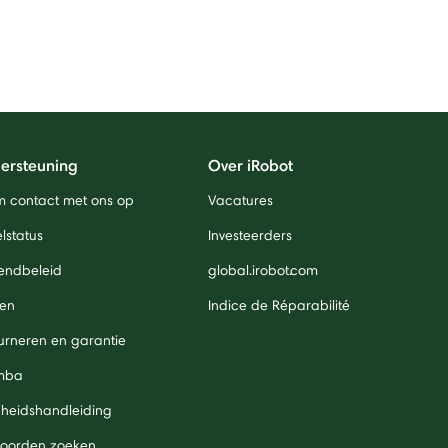
ersteuning
Over iRobot
 contact met ons op
Vacatures
lstatus
Investeerders
endbeleid
global.irobot.com
len
Indice de Réparabilité
urneren en garantie
mba
igheidshandleiding
oorden zoeken