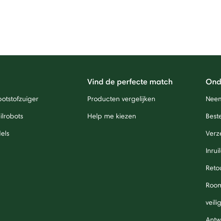
Vind de perfecte match
Ond
otstofzuiger
Producten vergelijken
Neem
lrobots
Help me kiezen
Beste
els
Verz
Inrui
Reto
Roo
veil
Antw