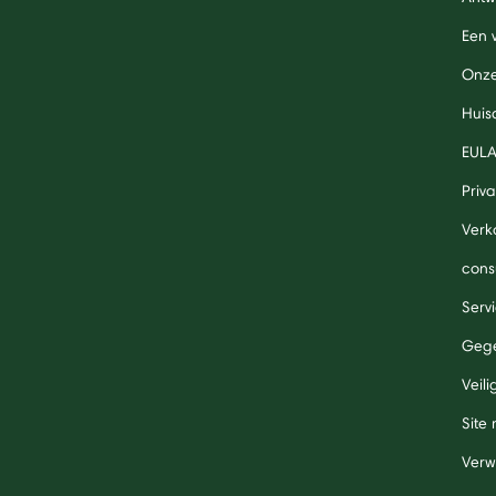
Een 
Onze
Huis
EUL
Priv
Verk
cons
Serv
Gege
Veil
Site
Verw