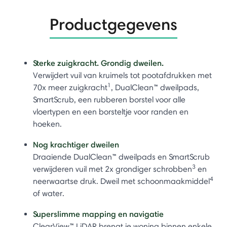
Productgegevens
Sterke zuigkracht. Grondig dweilen.
Verwijdert vuil van kruimels tot pootafdrukken met
1
70x meer zuigkracht
, DualClean™ dweilpads,
SmartScrub, een rubberen borstel voor alle
vloertypen en een borsteltje voor randen en
hoeken.
Nog krachtiger dweilen
Draaiende DualClean™ dweilpads en SmartScrub
3
verwijderen vuil met 2x grondiger schrobben
en
4
neerwaartse druk. Dweil met schoonmaakmiddel
of water.
Superslimme mapping en navigatie
ClearView™ LiDAR brengt je woning binnen enkele