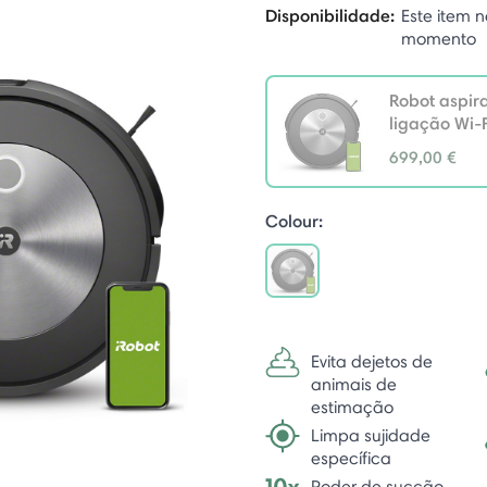
Disponibilidade:
Este item n
momento
Robot aspir
ligação Wi-F
699,00 €
selected
Colour:
selected
Evita dejetos de
animais de
estimação
Limpa sujidade
específica
Poder de sucção