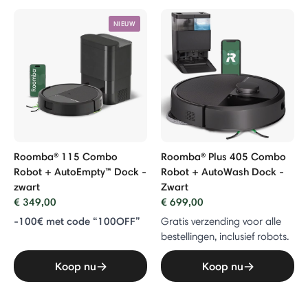
NIEUW
Roomba® 115 Combo
Roomba® Plus 405 Combo
Robot + AutoEmpty™ Dock -
Robot + AutoWash Dock -
zwart
Zwart
€ 349,00
€ 699,00
-100€ met code “100OFF”
Gratis verzending voor alle
bestellingen, inclusief robots.
Koop nu
Koop nu