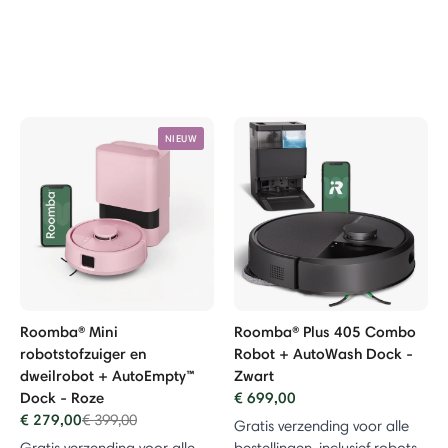
NIEUW
Roomba® Mini
Roomba® Plus 405 Combo
robotstofzuiger en
Robot + AutoWash Dock -
dweilrobot + AutoEmpty™
Zwart
Dock - Roze
€ 699,00
€ 279,00
Price reduced from
to
€ 399,00
Gratis verzending voor alle