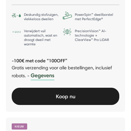
Deskundig stofzuigen,
PowerSpin™ dweilborstel
vlekkeloos dweilen
met PerfectEdge®
Verwijdert vuil
PrecisionVision™ AI-
automatisch, wast en
technologie +
droogt dweil met
ClearView™ Pro LiDAR
warmte
-100€ met code “100OFF”
Gratis verzending voor alle bestellingen, inclusief
Gegevens
robots.
-
Koop nu
NIEUW