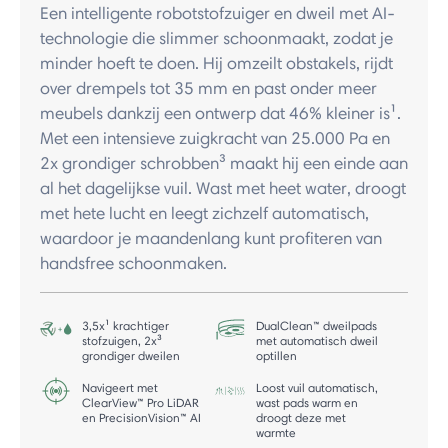
Een intelligente robotstofzuiger en dweil met AI-
technologie die slimmer schoonmaakt, zodat je
minder hoeft te doen. Hij omzeilt obstakels, rijdt
over drempels tot 35 mm en past onder meer
meubels dankzij een ontwerp dat 46% kleiner is¹.
Met een intensieve zuigkracht van 25.000 Pa en
2x grondiger schrobben³ maakt hij een einde aan
al het dagelijkse vuil. Wast met heet water, droogt
met hete lucht en leegt zichzelf automatisch,
waardoor je maandenlang kunt profiteren van
handsfree schoonmaken.
3,5x¹ krachtiger
DualClean™ dweilpads
stofzuigen, 2x³
met automatisch dweil
grondiger dweilen
optillen
Navigeert met
Loost vuil automatisch,
ClearView™ Pro LiDAR
wast pads warm en
en PrecisionVision™ AI
droogt deze met
warmte