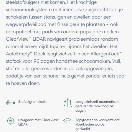
steelstofzuigers niet komen. Het krachtige
schoonmaaksysteem met intensieve zuigkracht laat je
schakelen tussen stofzuigen en dweilen door een
wegwerpdweilpad met frisse geur te plaatsen – ook
compatibel met pads van andere populaire merken.
ClearView™ LiDAR navigeert probleemloos rondom
rommel en vermijdt tapijten tijdens het dweilen. Het
AutoEmpty™ Dock leegt zichzelf in een AllergenLock™
stofzak voor 90 dagen handsfree schoonmaken. Vuil,
stof en allergenen worden in de zak opgevangen,
zodat je van een schoner huis geniet zonder er iets voor
te hoeven doen.
Stofzuigt of dweilt
Leegt zichzelf automatisch
gedurende maximaal 90
dagen
Navigeert met ClearView™
Tapijtdetectie voorkomt dat
LiDAR
vloerkleden worden
gedweild