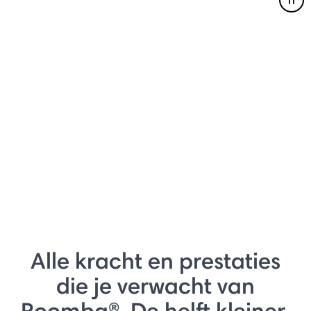
Pau
Alle kracht en prestaties
die je verwacht van
Roomba®. De helft kleiner.