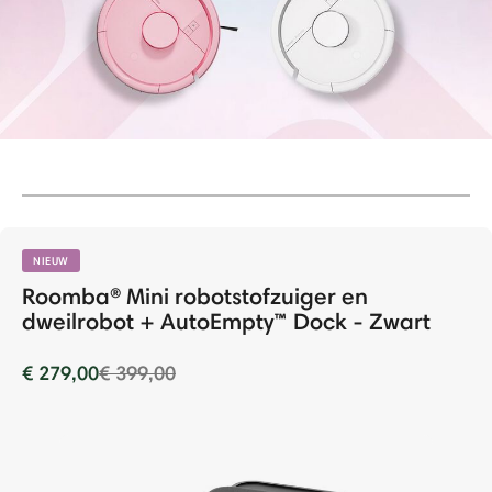
NIEUW
Roomba® Mini robotstofzuiger en
dweilrobot + AutoEmpty™ Dock - Zwart
Price reduced from
to
€ 279,00
€ 399,00