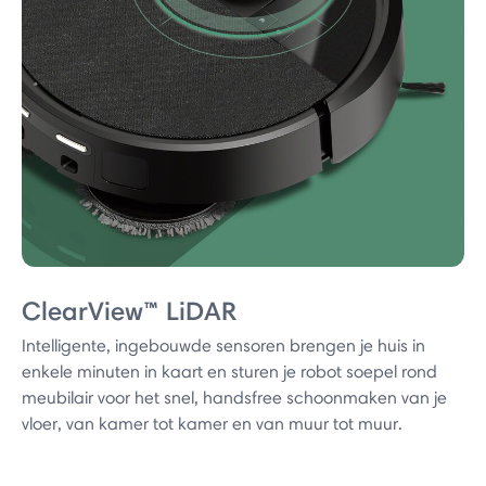
ClearView™ LiDAR
Intelligente, ingebouwde sensoren brengen je huis in
enkele minuten in kaart en sturen je robot soepel rond
meubilair voor het snel, handsfree schoonmaken van je
vloer, van kamer tot kamer en van muur tot muur.