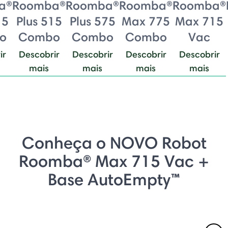
a®
Roomba®
Roomba®
Roomba®
Roomba®
15
Plus 515
Plus 575
Max 775
Max 715
o
Combo
Combo
Combo
Vac
ir
Descobrir
Descobrir
Descobrir
Descobrir
mais
mais
mais
mais
Conheça o NOVO Robot
Roomba® Max 715 Vac +
Base AutoEmpty™