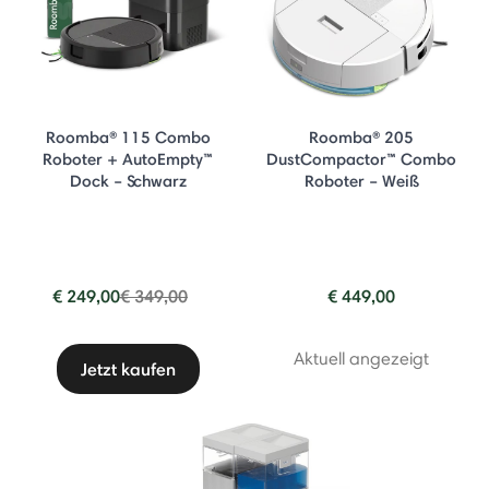
Roomba® 115 Combo
Roomba® 205
Roboter + AutoEmpty™
DustCompactor™ Combo
Dock – Schwarz
Roboter – Weiß
Price reduced from
to
€ 249,00
€ 349,00
€ 449,00
Aktuell angezeigt
Jetzt kaufen