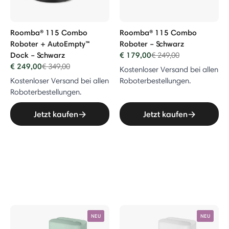
Roomba® 115 Combo
Roomba® 115 Combo
Roboter + AutoEmpty™
Roboter – Schwarz
Dock – Schwarz
€ 179,00
Price reduced from
to
€ 249,00
€ 249,00
Price reduced from
to
€ 349,00
Kostenloser Versand bei allen
Kostenloser Versand bei allen
Roboterbestellungen.
Roboterbestellungen.
Jetzt kaufen
Jetzt kaufen
NEU
NEU