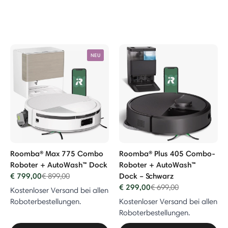
NEU
Roomba® Max 775 Combo
Roomba® Plus 405 Combo-
Roboter + AutoWash™ Dock
Roboter + AutoWash™
€ 799,00
Price reduced from
to
Dock – Schwarz
€ 899,00
€ 299,00
Price reduced from
to
€ 699,00
Kostenloser Versand bei allen
Roboterbestellungen.
Kostenloser Versand bei allen
Roboterbestellungen.