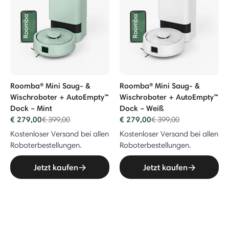
Roomba® Mini Saug- &
Roomba® Mini Saug- &
Wischroboter + AutoEmpty™
Wischroboter + AutoEmpty™
Dock – Mint
Dock – Weiß
€ 279,00
Price reduced from
to
€ 279,00
Price reduced from
to
€ 399,00
€ 399,00
Kostenloser Versand bei allen
Kostenloser Versand bei allen
Roboterbestellungen.
Roboterbestellungen.
Jetzt kaufen
Jetzt kaufen