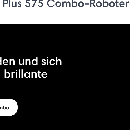
 Plus 575 Combo-Roboter
den und sich
h brillante
ombo