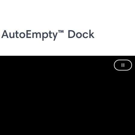
 AutoEmpty™ Dock
Paus