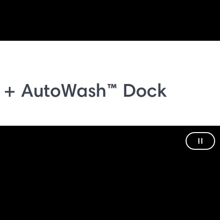
 + AutoWash™ Dock
Paus