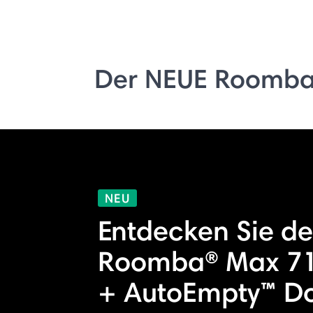
Der NEUE Roomba
NEU
Entdecken Sie d
Roomba® Max 71
+ AutoEmpty™ D