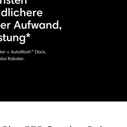
dlichere
ger Aufwand,
istung*
er + AutoWash™ Dock.
bo Roboter.