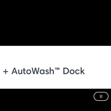
 + AutoWash™ Dock
Paus