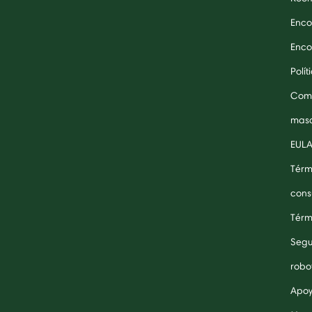
Enco
Enco
Polí
Comp
masc
EUL
Térm
cons
Térm
Segu
robo
Apoy