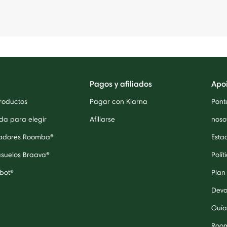
Pagos y afiliados
Apo
roductos
Pagar con Klarna
Pont
da para elegir
Afiliarse
noso
radores Roomba®
Esta
asuelos Braava®
Polít
bot®
Plan
Devo
Guía
Roo