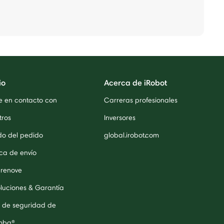
io
Acerca de iRobot
e en contacto con
Carreras profesionales
tros
Inversores
do del pedido
global.irobot.com
ica de envío
 renove
luciones & Garantía
 de seguridad de
mba®