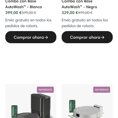
Combo con Base
Combo con Base
AutoWash™ - Blanco
AutoWash™ - Negro
399,00 €
Price reduced from
to
329,00 €
Price reduced from
to
599,00 €
499,00 €
Envío gratuito en todos los
Envío gratuito en todos los
pedidos de robots.
pedidos de robots.
Comprar ahora
Comprar ahora
NOVEDAD
NOVEDAD