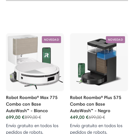
NOVEDAD
NOVEDAD
Robot Roomba® Max 775
Robot Roomba® Plus 575
Combo con Base
Combo con Base
AutoWash™ - Blanco
AutoWash™ - Negro
699,00 €
Price reduced from
to
449,00 €
Price reduced from
to
899,00 €
699,00 €
Envío gratuito en todos los
Envío gratuito en todos los
pedidos de robots.
pedidos de robots.