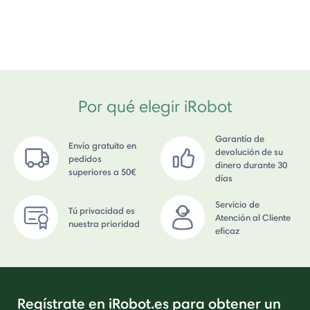
Por qué elegir iRobot
Garantía de
Envío gratuito en
devolución de su
pedidos
dinero durante 30
superiores a 50€
días
Servicio de
Tú privacidad es
Atención al Cliente
nuestra prioridad
eficaz
Regístrate en iRobot.es para obtener un