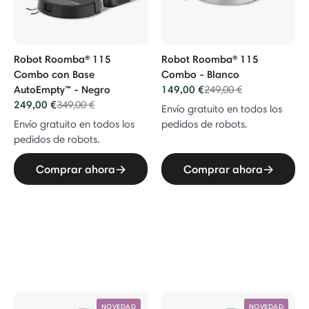
Robot Roomba® 115
Robot Roomba® 115
Combo con Base
Combo - Blanco
AutoEmpty™ - Negro
149,00 €
Price reduced from
to
249,00 €
249,00 €
Price reduced from
to
349,00 €
Envío gratuito en todos los
Envío gratuito en todos los
pedidos de robots.
pedidos de robots.
Comprar ahora
Comprar ahora
NOVEDAD
NOVEDAD