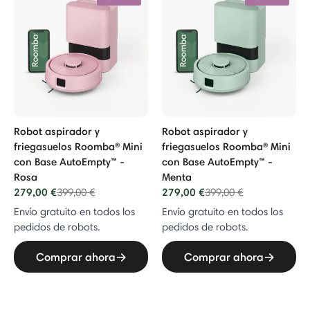
Robot aspirador y
Robot aspirador y
friegasuelos Roomba® Mini
friegasuelos Roomba® Mini
con Base AutoEmpty™ -
con Base AutoEmpty™ -
Rosa
Menta
279,00 €
Price reduced from
to
279,00 €
Price reduced from
to
399,00 €
399,00 €
Envío gratuito en todos los
Envío gratuito en todos los
pedidos de robots.
pedidos de robots.
Comprar ahora
Comprar ahora