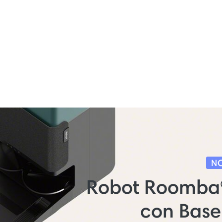
N
Robot Roomba
con Bas