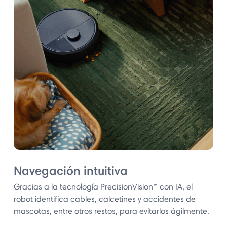
Navegación intuitiva
Gracias a la tecnología PrecisionVision™ con IA, el
robot identifica cables, calcetines y accidentes de
mascotas, entre otros restos, para evitarlos ágilmente.