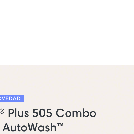
OVEDAD
® Plus 505 Combo
e AutoWash™