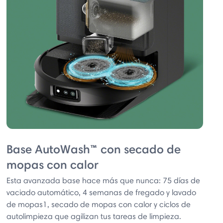
Base AutoWash™ con secado de
mopas con calor
Esta avanzada base hace más que nunca: 75 días de
vaciado automático, 4 semanas de fregado y lavado
de mopas1, secado de mopas con calor y ciclos de
autolimpieza que agilizan tus tareas de limpieza.