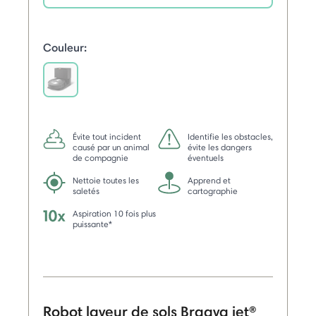
selected
Couleur:
selected
Évite tout incident
Identifie les obstacles,
causé par un animal
évite les dangers
de compagnie
éventuels
Nettoie toutes les
Apprend et
saletés
cartographie
Aspiration 10 fois plus
puissante*
Robot laveur de sols Braava jet®