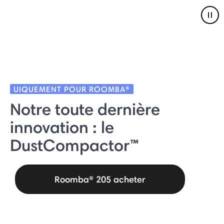
Pau
UIQUEMENT POUR ROOMBA®
Notre toute dernière
innovation : le
DustCompactor™
Roomba® 205 acheter