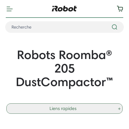
Robots
Roomba®
205
DustCompactor
™
Liens rapides
+