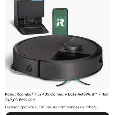
Robot Roomba® Plus 405 Combo + base AutoWash™ - Noir
249,00 €
Price reduced from
to
699,00 €
Livraison gratuite sur toutes les commandes de robots.