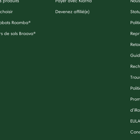
 produits
Payer avec Klarna
Nous
choisir
Devenez affilié(e)
Stat
 robots Roomba®
Polit
rs de sols Braava®
Repr
Reto
Guid
Rech
Trouv
Polit
Prom
d’iR
EUL
Cond