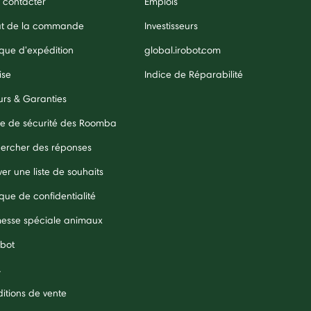
 contacter
Emplois
ut de la commande
Investisseurs
ique d'expédition
global.irobot.com
ise
Indice de Réparabilité
urs & Garanties
e de sécurité des Roomba
ercher des réponses
er une liste de souhaits
ique de confidentialité
esse spéciale animaux
obot
A
itions de vente